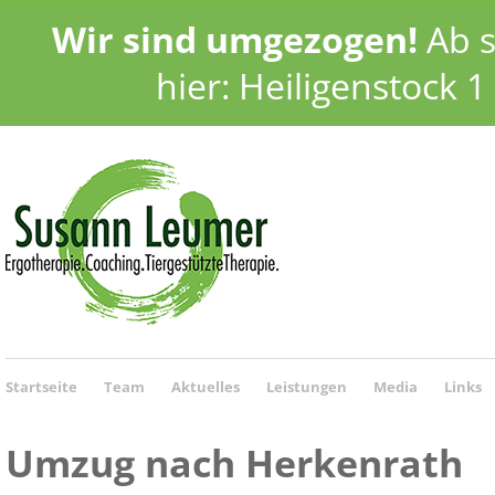
Wir sind umgezogen!
Ab s
hier: Heiligenstock 
Startseite
Team
Aktuelles
Leistungen
Media
Links
Umzug nach Herkenrath