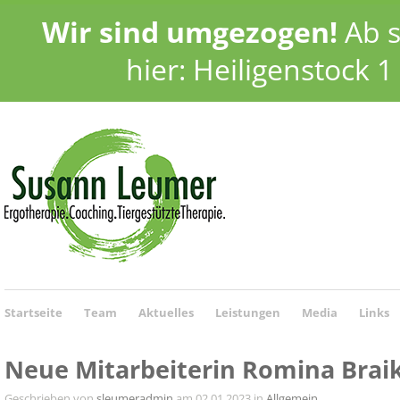
Wir sind umgezogen!
Ab s
hier: Heiligenstock 
Startseite
Team
Aktuelles
Leistungen
Media
Links
Neue Mitarbeiterin Romina Brai
Geschrieben von
sleumeradmin
am 02.01.2023 in
Allgemein