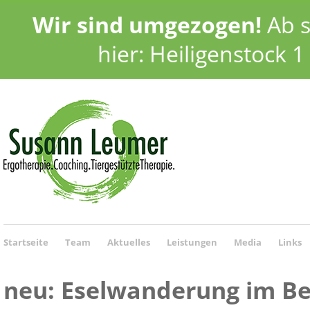
Wir sind umgezogen!
Ab s
hier: Heiligenstock 
Startseite
Team
Aktuelles
Leistungen
Media
Links
neu: Eselwanderung im Be